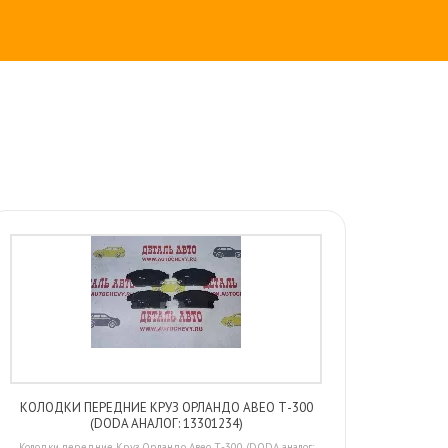
КОЛОДКИ ПЕРЕДНИЕ КРУЗ ОРЛАНДО АВЕО Т-300
(DODA АНАЛОГ: 13301234)
Колодки передние Круз Орландо Авео Т-300 (DODA аналог: