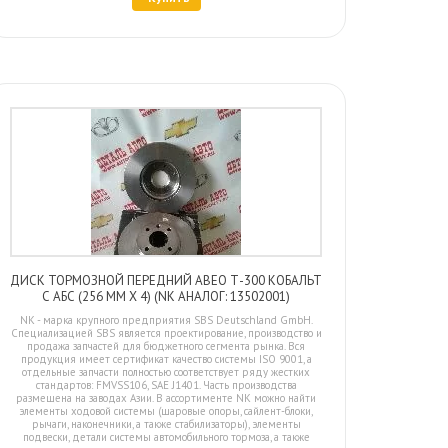
ДИСК ТОРМОЗНОЙ ПЕРЕДНИЙ АВЕО Т-300 КОБАЛЬТ
С АБС (256 ММ Х 4) (NK АНАЛОГ: 13502001)
NK - марка крупного предприятия SBS Deutschland GmbH.
Специализацией SBS является проектирование, производство и
продажа запчастей для бюджетного сегмента рынка. Вся
продукция имеет сертификат качество системы ISO 9001, а
отдельные запчасти полностью соответствует ряду жестких
стандартов: FMVSS106, SAE J1401. Часть производства
размещена на заводах Азии. В ассортименте NK можно найти
элементы ходовой системы (шаровые опоры, сайлент-блоки,
рычаги, наконечники, а также стабилизаторы), элементы
подвески, детали системы автомобильного тормоза, а также