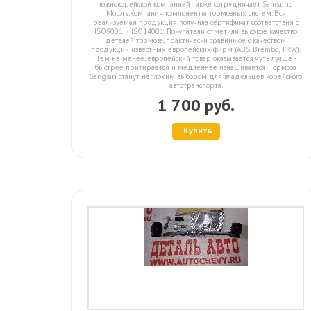
южнокорейской компанией также сотрудничает Samsung
Motors.Компания компоненты тормозных систем. Вся
реализуемая продукция получила сертификат соответствия с
ISO9001 и ISO14001. Покупатели отметили высокое качество
деталей тормоза, практически сравнимое с качеством
продукции известных европейских фирм (ABS, Brembo, TRW).
Тем не менее, европейский товар оказывается чуть лучше -
быстрее притирается и медленнее изнашивается. Тормоза
Sangsin станут неплохим выбором для владельцев корейского
автотранспорта.
1 700 руб.
Купить