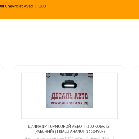
ля Chevrolet Aveo
|
T300
ЦИЛИНДР ТОРМОЗНОЙ АВЕО Т-300 КОБАЛЬТ
(РАБОЧИЙ) (TRIALLI АНАЛОГ: 13304907)
Цилиндр тормозной Авео Т-300 Кобальт (рабочий) (TRIALLI