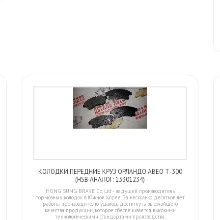
КОЛОДКИ ПЕРЕДНИЕ КРУЗ ОРЛАНДО АВЕО Т-300
(HSB АНАЛОГ: 13301234)
HONG SUNG BRAKE Co, Ltd - ведущий производитель
тормозных колодок в Южной Корее. За несколько десятков лет
работы производителю удалось достигнуть высочайшего
качества продукции, которое обеспечивается высокими
технологическими стандартами производства,