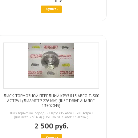
Купить
ДИСК ТОРМОЗНОЙ ПЕРЕДНИЙ КРУЗ R15 АВЕО Т-300
АСТРА J (ДИАМЕТР 276 ММ) (JUST DRIVE АНАЛОГ:
13502045)
Диск тормозной передний Круз r15 Авео Т-300 Астра J
(диаметр 276 мм) (JUST DRIVE аналог: 13502045)
2 500 руб.
Купить