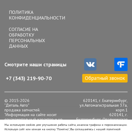
Toggle
navigation
ПОЛИТИКА
КОНФИДЕНЦИАЛЬНОСТИ
СОГЛАСИЕ НА
ОБРАБОТКУ
ПЕРСОНАЛЬНЫХ
ДАННЫХ
Смотрите наши страницы
Обратный звонок
+7 (343) 219-90-70
© 2015-2026
620141, г. Екатеринбург,
"Деталь Авто"
ул.Автомагистральная 37а,
продажа запчастей.
корп.1
"Информация на сайте носит
620141, г.
ознакомительный характер и не
Екатеринбург, Опалихинская
является публичной офертой,
16
Мы используем cookies для улучшения работы сайта, анализа трафика и персонализации.
определяемой положениями статьи
Телефон: +7 (343) 219-90-
Используя сайт или кликая на кнопку "Понятно", Вы соглашаетесь с нашей политикой