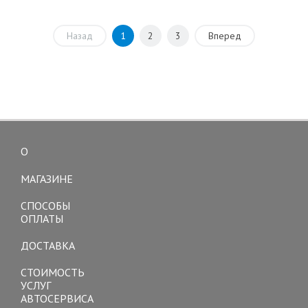
Назад
1
2
3
Вперед
О
Toggle
navigation
МАГАЗИНЕ
СПОСОБЫ
ОПЛАТЫ
ДОСТАВКА
СТОИМОСТЬ
УСЛУГ
АВТОСЕРВИСА