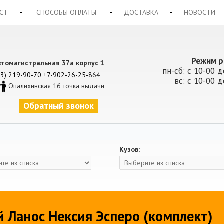
СТ
СПОСОБЫ ОПЛАТЫ
ДОСТАВКА
НОВОСТИ
Режим р
втомагистральная 37а корпус 1
пн-сб: с 10-00 д
43) 219-90-70
+7-902-26-25-8
64
вс: с 10-00 д
Опалихинская 16 точка выдачи
Обратный звонок
:
Кузов:
 Ланос Нексия Эсперо (комплект)