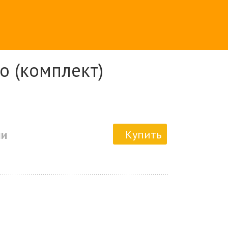
о (комплект)
ии
Купить