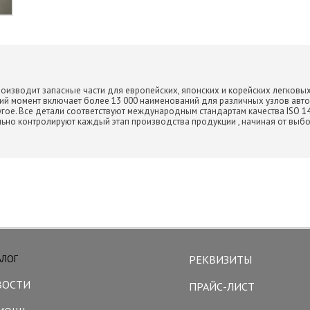
оизводит запасные части для европейских, японских и корейских легковы
щий момент включает более 13 000 наименований для различных узлов авт
гое. Все детали соответствуют международным стандартам качества ISO 14001
ательно контролируют каждый этап производства продукции , начиная от вы
АЛОГ
РЕКВИЗИТЫ
ВОСТИ
ПРАЙС-ЛИСТ