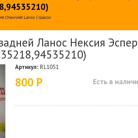
8,94535210)
ля Chevrolet Lanos
|
Шасси
адней Ланос Нексия Эспер
535218,94535210)
Артикул:
RL1051
800 Р
Есть в налич