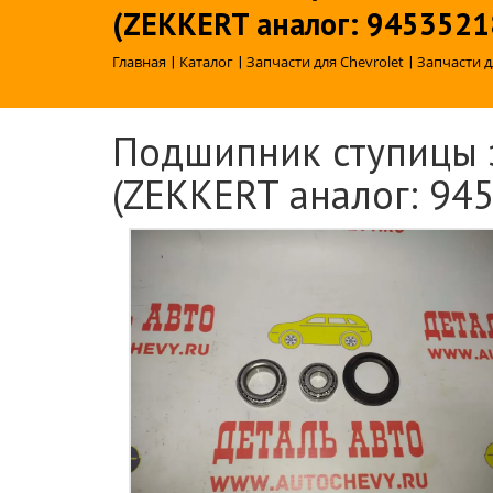
(ZEKKERT аналог: 9453521
Главная
|
Каталог
|
Запчасти для Chevrolet
|
Запчасти д
Подшипник ступицы з
(ZEKKERT аналог: 94