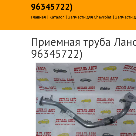
96345722)
Главная
|
Каталог
|
Запчасти для Chevrolet
|
Запчасти д
Приемная труба Ланос
96345722)