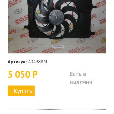
Артикул:
404388MI
5 050 Р
Есть в
наличии
Купить