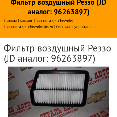
Фильтр воздушный Реззо (JD
аналог: 96263897)
Главная
|
Каталог
|
Запчасти для Chevrolet
|
Запчасти для Chevrolet Rezzo
|
Система впуска выхлопа
Фильтр воздушный Реззо
(JD аналог: 96263897)