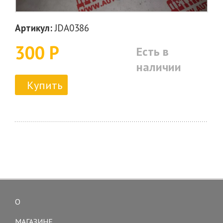
Артикул:
JDA0386
300 Р
Есть в
наличии
Купить
О
Toggle
navigation
МАГАЗИНЕ