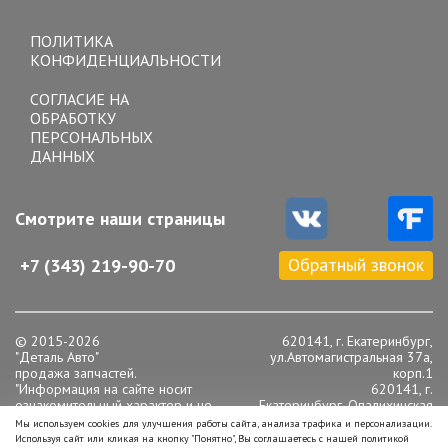
Toggle
navigation
ПОЛИТИКА
КОНФИДЕНЦИАЛЬНОСТИ
СОГЛАСИЕ НА
ОБРАБОТКУ
ПЕРСОНАЛЬНЫХ
ДАННЫХ
Смотрите наши страницы
Обратный звонок
+7 (343) 219-90-70
© 2015-2026
620141, г. Екатеринбург,
"Деталь Авто"
ул.Автомагистральная 37а,
продажа запчастей.
корп.1
"Информация на сайте носит
620141, г.
ознакомительный характер и не
Екатеринбург, Опалихинская
является публичной офертой,
16
Мы используем cookies для улучшения работы сайта, анализа трафика и персонализации.
определяемой положениями статьи
Телефон: +7 (343) 219-90-
Используя сайт или кликая на кнопку "Понятно", Вы соглашаетесь с нашей политикой