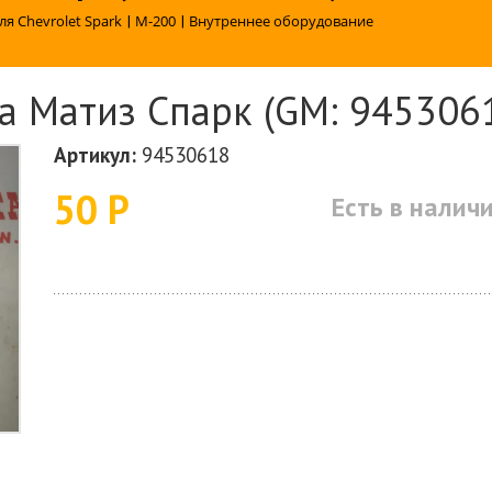
ля Chevrolet Spark
|
M-200
|
Внутреннее оборудование
а Матиз Спарк (GM: 945306
Артикул:
94530618
50 Р
Есть в налич