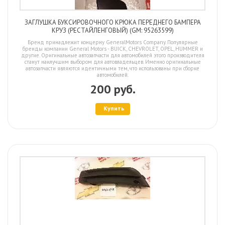
ЗАГЛУШКА БУКСИРОВОЧНОГО КРЮКА ПЕРЕДНЕГО БАМПЕРА
КРУЗ (РЕСТАЙЛЕНГОВЫЙ) (GM: 95263599)
Бренд принадлежит концерну GeneralMotors Company. Популярные
бренды компании General Motors - BUICK, CHEVROLET, OPEL, HUMMER и
другие. Оригинальные автозапчасти для автомобилей этого производителя
станут наилучшим выбором для автовладельцев. Именно оригинальные
автозапчасти являются идентичными тем, что использованы при сборке
автомобилей.
200 руб.
Купить