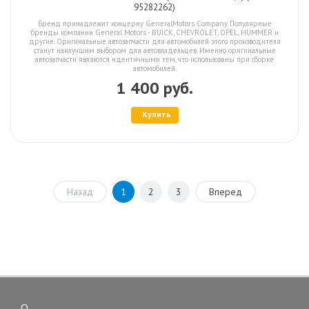
95282262)
Бренд принадлежит концерну GeneralMotors Company. Популярные
бренды компании General Motors - BUICK, CHEVROLET, OPEL, HUMMER и
другие. Оригинальные автозапчасти для автомобилей этого производителя
станут наилучшим выбором для автовладельцев. Именно оригинальные
автозапчасти являются идентичными тем, что использованы при сборке
автомобилей.
1 400 руб.
Купить
Назад
1
2
3
Вперед
О