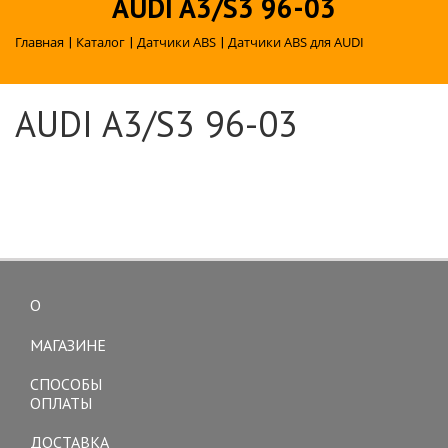
AUDI A3/S3 96-03
Главная
|
Каталог
|
Датчики ABS
|
Датчики ABS для AUDI
AUDI A3/S3 96-03
О
Toggle
navigation
МАГАЗИНЕ
СПОСОБЫ
ОПЛАТЫ
ДОСТАВКА