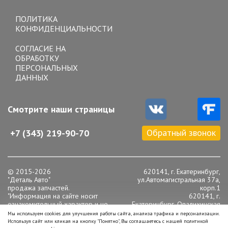
Toggle
navigation
ПОЛИТИКА
КОНФИДЕНЦИАЛЬНОСТИ
СОГЛАСИЕ НА
ОБРАБОТКУ
ПЕРСОНАЛЬНЫХ
ДАННЫХ
Смотрите наши страницы
Обратный звонок
+7 (343) 219-90-70
© 2015-2026
620141, г. Екатеринбург,
"Деталь Авто"
ул.Автомагистральная 37а,
продажа запчастей.
корп.1
"Информация на сайте носит
620141, г.
ознакомительный характер и не
Екатеринбург, Опалихинская
является публичной офертой,
16
Мы используем cookies для улучшения работы сайта, анализа трафика и персонализации.
определяемой положениями статьи
Телефон: +7 (343) 219-90-
Используя сайт или кликая на кнопку "Понятно", Вы соглашаетесь с нашей политикой