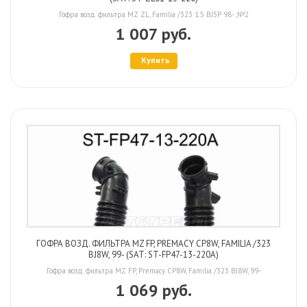
Гофра возд. фильтра MZ ZL, Familia /323 1.5 BJ5P 98- ,№2
1 007 руб.
Купить
ГОФРА ВОЗД. ФИЛЬТРА MZ FP, PREMACY CP8W, FAMILIA /323
BJ8W, 99- (SAT: ST-FP47-13-220A)
Гофра возд. фильтра MZ FP, Premacy CP8W, Familia /323 BJ8W, 99-
1 069 руб.