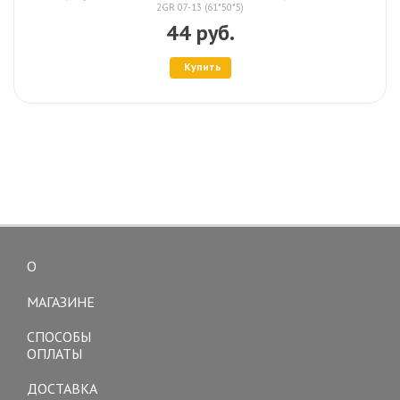
2GR 07-13 (61*50*5)
44 руб.
Купить
О
Toggle
navigation
МАГАЗИНЕ
СПОСОБЫ
ОПЛАТЫ
ДОСТАВКА