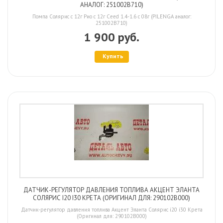
АНАЛОГ: 251002B710)
Помпа Солярис с 12г Рио с 12г Ceed 1.4-1.6 с 08г (PILENGA аналог:
251002B710)
1 900 руб.
Купить
ДАТЧИК-РЕГУЛЯТОР ДАВЛЕНИЯ ТОПЛИВА АКЦЕНТ ЭЛАНТА
СОЛЯРИС I20 I30 КРЕТА (ОРИГИНАЛ ДЛЯ: 290102B000)
Датчик-регулятор давления топлива Акцент Эланта Солярис i20 i30 Крета
(Оригинал для: 290102B000)