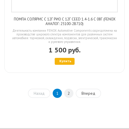
ПОМПА СОЛЯРИС С 12Г РИО С 12Г CEED 1.4-1.6 С 08Г (FENOX
АНАЛОГ: 25100-2B710)
Деятельность компании FENOX Automotive Components сосредоточена на
производстве широкого спектра компонентов для различных систем
автомобиля: тормозной, охлаждения, подвески, электрической, трансмиссии
и рулевого управления.
1 500 руб.
Купить
Назад
1
2
Вперед