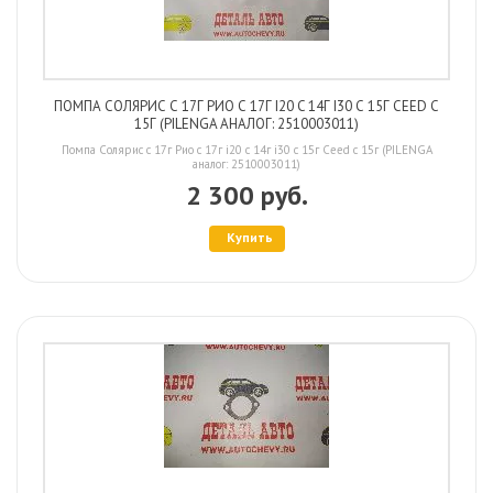
ПОМПА СОЛЯРИС С 17Г РИО С 17Г I20 C 14Г I30 С 15Г CEED С
15Г (PILENGA АНАЛОГ: 2510003011)
Помпа Солярис с 17г Рио с 17г i20 c 14г i30 с 15г Ceed с 15г (PILENGA
аналог: 2510003011)
2 300 руб.
Купить