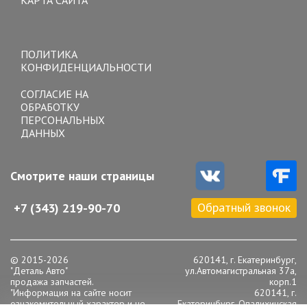
Toggle
navigation
ПОЛИТИКА
КОНФИДЕНЦИАЛЬНОСТИ
СОГЛАСИЕ НА
ОБРАБОТКУ
ПЕРСОНАЛЬНЫХ
ДАННЫХ
Смотрите наши страницы
Обратный звонок
+7 (343) 219-90-70
© 2015-2026
620141, г. Екатеринбург,
"Деталь Авто"
ул.Автомагистральная 37а,
продажа запчастей.
корп.1
"Информация на сайте носит
620141, г.
ознакомительный характер и не
Екатеринбург, Опалихинская