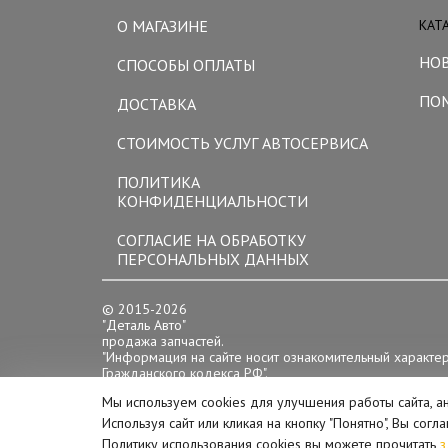
О МАГАЗИНЕ
КАТ
НО
СПОСОБЫ ОПЛАТЫ
ПО
ДОСТАВКА
СТОИМОСТЬ УСЛУГ АВТОСЕРВИСА
ПОЛИТИКА
КОНФИДЕНЦИАЛЬНОСТИ
СОГЛАСИЕ НА ОБРАБОТКУ
ПЕРСОНАЛЬНЫХ ДАННЫХ
© 2015-2026
"Деталь Авто"
продажа запчастей.
"Информация на сайте носит ознакомительный характе
Гражданского кодекса РФ".
Цена товара справочная
Мы используем cookies для улучшения работы сайта, а
Режим работы:
пн-сб с 10-00 до 19-00
Используя сайт или кликая на кнопку "Понятно", Вы сог
вс с 10-00 до 18-00
Политику использования cookies вы можете прочитать
з