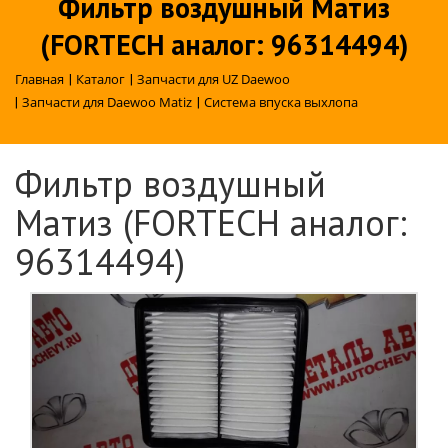
Фильтр воздушный Матиз
(FORTECH аналог: 96314494)
Главная
|
Каталог
|
Запчасти для UZ Daewoo
|
Запчасти для Daewoo Matiz
|
Система впуска выхлопа
Фильтр воздушный
Матиз (FORTECH аналог:
96314494)