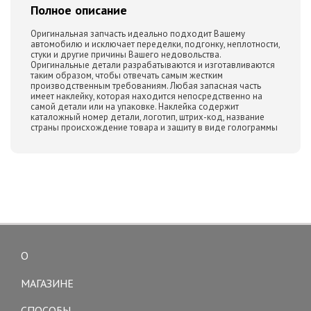
Полное описание
Оригинальная запчасть идеально подходит Вашему
автомобилю и исключает переделки, подгонку, неплотности,
стуки и другие причины Вашего недовольства.
Оригинальные детали разрабатываются и изготавливаются
таким образом, чтобы отвечать самым жестким
производственным требованиям. Любая запасная часть
имеет наклейку, которая находится непосредственно на
самой детали или на упаковке. Наклейка содержит
каталожный номер детали, логотип, штрих-код, название
страны происхождение товара и защиту в виде голограммы
О
Toggle
navigation
МАГАЗИНЕ
СПОСОБЫ