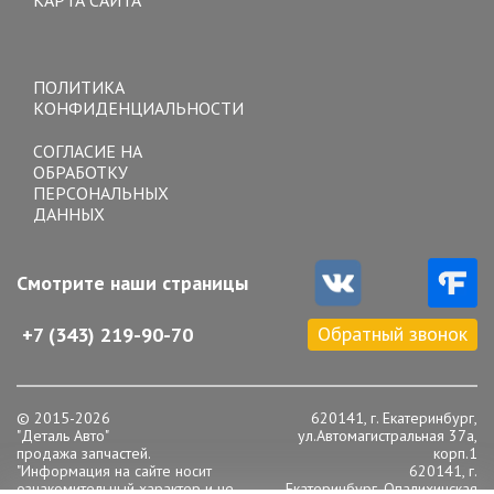
КАРТА САЙТА
Toggle
navigation
ПОЛИТИКА
КОНФИДЕНЦИАЛЬНОСТИ
СОГЛАСИЕ НА
ОБРАБОТКУ
ПЕРСОНАЛЬНЫХ
ДАННЫХ
Смотрите наши страницы
Обратный звонок
+7 (343) 219-90-70
© 2015-2026
620141, г. Екатеринбург,
"Деталь Авто"
ул.Автомагистральная 37а,
продажа запчастей.
корп.1
"Информация на сайте носит
620141, г.
ознакомительный характер и не
Екатеринбург, Опалихинская