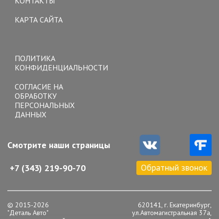
КОНТАКТЫ
КАРТА САЙТА
Toggle
navigation
ПОЛИТИКА
КОНФИДЕНЦИАЛЬНОСТИ
СОГЛАСИЕ НА
ОБРАБОТКУ
ПЕРСОНАЛЬНЫХ
ДАННЫХ
Смотрите наши страницы
Обратный звонок
+7 (343) 219-90-70
© 2015-2026
620141, г. Екатеринбург,
"Деталь Авто"
ул.Автомагистральная 37а,