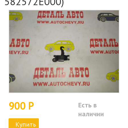
582572E000)
900 Р
Есть в
наличии
Купить