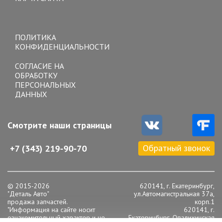
Toggle
navigation
ПОЛИТИКА
КОНФИДЕНЦИАЛЬНОСТИ
СОГЛАСИЕ НА
ОБРАБОТКУ
ПЕРСОНАЛЬНЫХ
ДАННЫХ
Смотрите наши страницы
Обратный звонок
+7 (343) 219-90-70
© 2015-2026
620141, г. Екатеринбург,
"Деталь Авто"
ул.Автомагистральная 37а,
продажа запчастей.
корп.1
"Информация на сайте носит
620141, г.
ознакомительный характер и не
Екатеринбург, Опалихинская