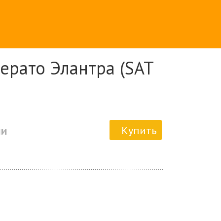
ерато Элантра (SAT
ии
Купить