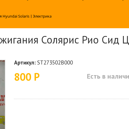
я Hyundai Solaris
|
Электрика
жигания Солярис Рио Сид Ц
)
Артикул:
ST273502B000
800 Р
Есть в налич