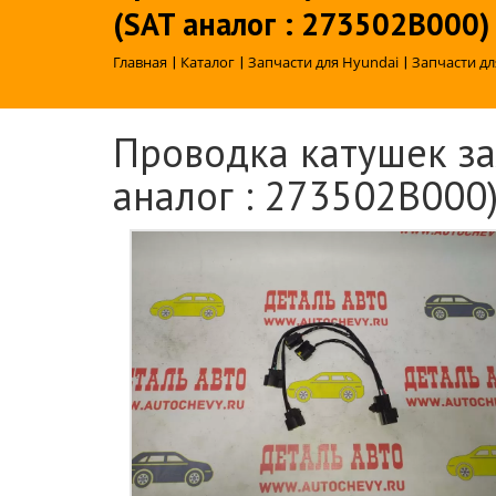
(SAT аналог : 273502B000)
Главная
|
Каталог
|
Запчасти для Hyundai
|
Запчасти дл
Проводка катушек за
аналог : 273502B000