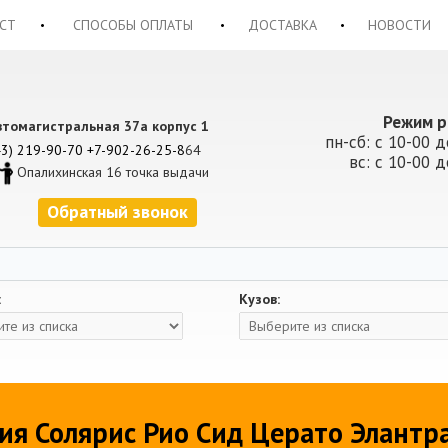
СТ
СПОСОБЫ ОПЛАТЫ
ДОСТАВКА
НОВОСТИ
Режим р
втомагистральная 37а корпус 1
пн-сб: с 10-00 д
43) 219-90-70
+7-902-26-25-8
64
вс: с 10-00 д
Опалихинская 16 точка выдачи
Обратный звонок
:
Кузов:
ия Солярис Рио Сид Церато Элантр