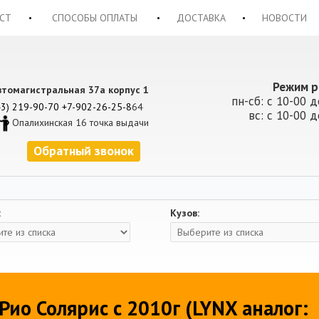
СТ
СПОСОБЫ ОПЛАТЫ
ДОСТАВКА
НОВОСТИ
Режим р
втомагистральная 37а корпус 1
пн-сб: с 10-00 д
43) 219-90-70
+7-902-26-25-8
64
вс: с 10-00 д
Опалихинская 16 точка выдачи
Обратный звонок
:
Кузов:
ио Солярис с 2010г (LYNX аналог: