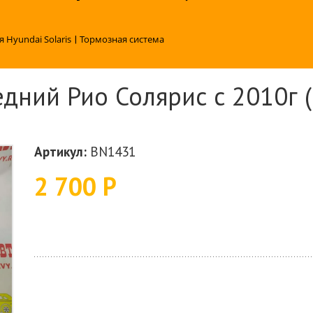
я Hyundai Solaris
|
Тормозная система
дний Рио Солярис с 2010г (
Артикул:
BN1431
2 700 Р