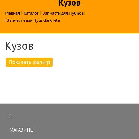
Кузов
Главная
|
Каталог
|
Запчасти для Hyundai
|
Запчасти для Hyundai Creta
Кузов
Показать фильтр
О
Toggle
navigation
МАГАЗИНЕ