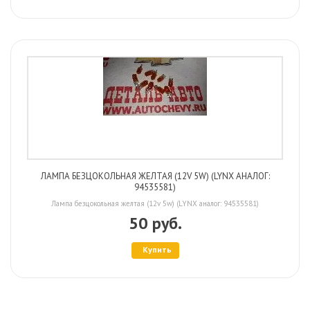
ЛАМПА БЕЗЦОКОЛЬНАЯ ЖЕЛТАЯ (12V 5W) (LYNX АНАЛОГ:
94535581)
Лампа безцокольная желтая (12v 5w) (LYNX аналог: 94535581)
50 руб.
Купить