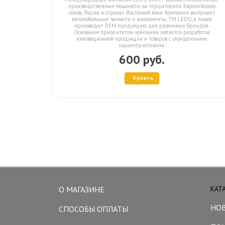
производственные мощности на территориях Европейского
союза, России и странах Восточной Азии. Компания выпускает
автомобильные запчасти и компоненты ТМ LEDO, а также
производит OEM-продукцию для различных брендов.
Основным приоритетом компании является разработка
инновационной продукции и товаров с улучшенными
характеристиками.
600 руб.
Купить
О МАГАЗИНЕ
КАТ
НО
СПОСОБЫ ОПЛАТЫ