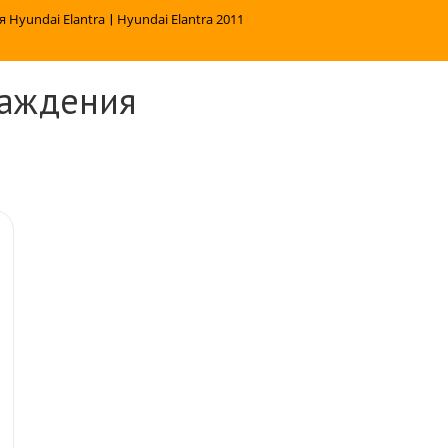
я Hyundai Elantra
|
Hyundai Elantra 2011
лаждения