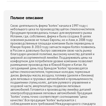
Полное описание
Свою деятельность фирма "kortex" начала в 1997 году с
небольшого цеха по производству щёток стеклоочистителя.
Продукция производилась только для внутреннего рынка
Испании, где, собственно, фирма и была создана. В целях
освоения рынков не только Европы, но и Азии, в 2008 году
производственные площади компании были переведены в
Южную Корею. В 2010 году запчасти марки Kortex появились
в России и довольно быстро завоевали свою часть рынка
благодаря ценовой политике, высокому качеству деталей и
широкой ассортиментной линейке. Поддерживать цены на
комфортном для потребителя уровне компании позволяет
размещение производства в Южной Корее и Китае. На
сегодняшний день под брендом "kortex" производятся
щётки стеклоочистителя, тормозные колодки, тормозные
диски, фильтры масла, воздуха, топлива (дизеля и бензина)
для легковых и грузовых автомобилей и промышленности,
подшипники ступиц колёс, детали рулевого управления и
ходовой части, амортизаторы подвески легковых
автомобилей. Готовится к производству линейка деталей
электрооборудования легковых автомобилей. Продукция
"kortex" очень точно соответствует соотношению "цена-
качество". Вся продукция "kortex" выпускается с
соблюдением всех требований Международного стандарта